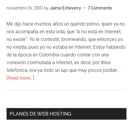
noviembre 26, 2007
by
Jaime Echeverry
7 Comments
Me dijo hace muchos años un querido primo, quien ya no
nos acompaña en esta vida, que "si no está en Internet,
no existe". Yo le contesté, bromeando, que entonces yo
no existía, pues yo no estaba en Internet. Estoy hablando
de la época en Colombia cuando contar con una
conexión conmutada a Internet, es decir, por línea
telefónica, era ya todo un lujo que muy pocos podían …
about
[Read more...]
Jaime
en
Internet
Primary
PLANES DE WEB HOSTING
Sidebar