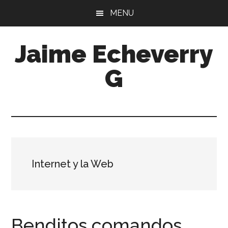
Skip
Skip
MENU
to
to
main
primary
Jaime Echeverry
content
sidebar
G
Internet y la Web
Benditos comandos