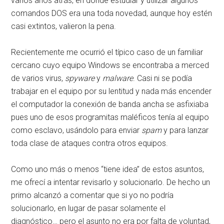
varios años atrás, en donde estudiar y utilizar algunos
comandos DOS era una toda novedad, aunque hoy estén
casi extintos, valieron la pena.
Recientemente me ocurrió el típico caso de un familiar
cercano cuyo equipo Windows se encontraba a merced
de varios virus,
spyware
y
malware
. Casi ni se podía
trabajar en el equipo por su lentitud y nada más encender
el computador la conexión de banda ancha se asfixiaba
pues uno de esos programitas maléficos tenía al equipo
como esclavo, usándolo para enviar
spam
y para lanzar
toda clase de ataques contra otros equipos.
Como uno más o menos “tiene idea” de estos asuntos,
me ofrecí a intentar revisarlo y solucionarlo. De hecho un
primo alcanzó a comentar que si yo no podría
solucionarlo, en lugar de pasar solamente el
diagnóstico… pero el asunto no era por falta de voluntad,