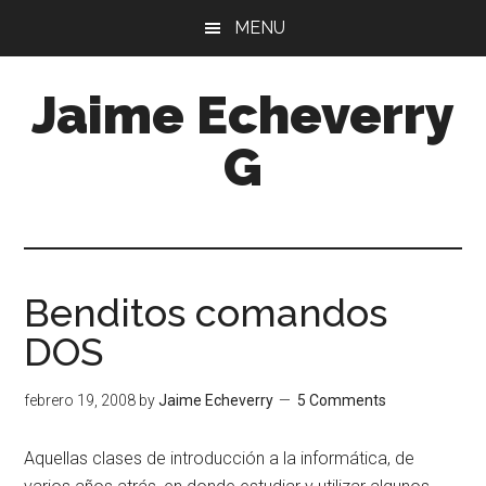
Skip
Skip
MENU
to
to
main
primary
Jaime Echeverry
content
sidebar
G
Benditos comandos
DOS
febrero 19, 2008
by
Jaime Echeverry
5 Comments
Aquellas clases de introducción a la informática, de