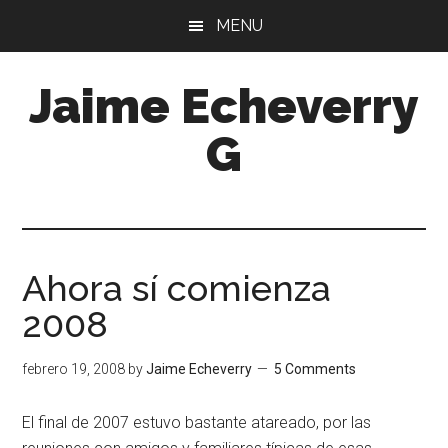
Skip
Skip
MENU
to
to
main
primary
Jaime Echeverry
content
sidebar
G
Ahora sí comienza
2008
febrero 19, 2008
by
Jaime Echeverry
5 Comments
El final de 2007 estuvo bastante atareado, por las